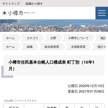
サイトマップ
組織から探す
ホーム
カテゴリ
分野
小樽市について
統計
ホーム
組織
総合政策部
企画政策室
統計グ
小樽市住民基本台帳人口構成表 町丁別（16年1
月）
公開日 2020年12月10日
更新日 2021年01月08日
町丁名
世帯数
男
女
計