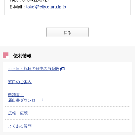
E-Mail
：
tokei@city.otaru.lg.jp
戻る
便利情報
土・日・祝日の日中の当番医
窓口のご案内
申請書・
届出書ダウンロード
広報・広聴
よくある質問