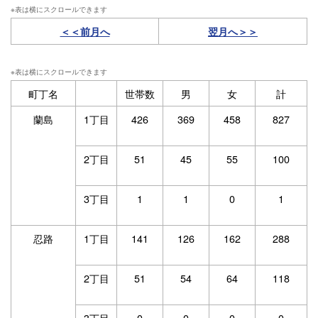
＜＜前月へ
翌月へ＞＞
町丁名
世帯数
男
女
計
蘭島
1丁目
426
369
458
827
2丁目
51
45
55
100
3丁目
1
1
0
1
忍路
1丁目
141
126
162
288
2丁目
51
54
64
118
3丁目
0
0
0
0