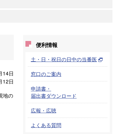
便利情報
土・日・祝日の日中の当番医
月14日
窓口のご案内
月12日
申請書・
現地の
届出書ダウンロード
広報・広聴
よくある質問