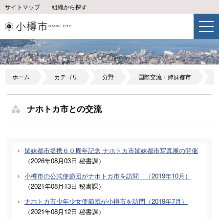
サイトマップ
組織から探す
ホーム
カテゴリ
分野
国際交流・姉妹都市
ナホトカ市との交流
姉妹都市提携６０周年記念 ナホトカ市姉妹都市写真展の開催
（
2026年08月03日
秘書課
）
小樽市の公式使節団がナホトカ市を訪問 （2019年10月）
（
2021年08月13日
秘書課
）
ナホトカ市少年少女使節団が小樽市を訪問（2019年7月）
（
2021年08月12日
秘書課
）