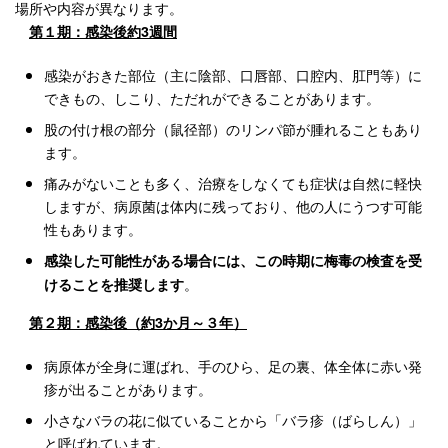
場所や内容が異なります。
第１期：感染後約3週間
感染がおきた部位（主に陰部、口唇部、口腔内、肛門等）に
できもの、しこり、ただれができることがあります。
股の付け根の部分（鼠径部）のリンパ節が腫れることもあり
ます。
痛みがないことも多く、治療をしなくても症状は自然に軽快
しますが、病原菌は体内に残っており、他の人にうつす可能
性もあります。
感染した可能性がある場合には、この時期に梅毒の検査を受
。
けることを推奨します
第２期：感染後（約3か月～３年）
病原体が全身に運ばれ、手のひら、足の裏、体全体に赤い発
疹が出ることがあります。
小さなバラの花に似ていることから「バラ疹（ばらしん）」
と呼ばれています。