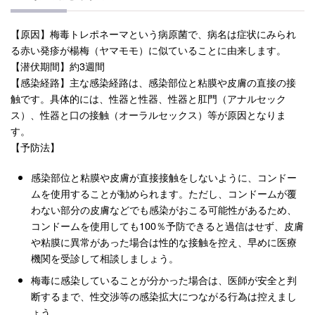
【原因】梅毒トレポネーマという病原菌で、病名は症状にみられ
る赤い発疹が楊梅（ヤマモモ）に似ていることに由来します。
【潜伏期間】約3週間
【感染経路】主な感染経路は、感染部位と粘膜や皮膚の直接の接
触です。具体的には、性器と性器、性器と肛門（アナルセック
ス）、性器と口の接触（オーラルセックス）等が原因となりま
す。
【予防法】
感染部位と粘膜や皮膚が直接接触をしないように、コンドー
ムを使用することが勧められます。ただし、コンドームが覆
わない部分の皮膚などでも感染がおこる可能性があるため、
コンドームを使用しても100％予防できると過信はせず、皮膚
や粘膜に異常があった場合は性的な接触を控え、早めに医療
機関を受診して相談しましょう。
梅毒に感染していることが分かった場合は、医師が安全と判
断するまで、性交渉等の感染拡大につながる行為は控えまし
ょう。