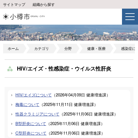
サイトマップ
組織から探す
ホーム
カテゴリ
分野
健康・医療
感染症に
HIV/エイズ・性感染症・ウイルス性肝炎
HIV/エイズについて
（
2026年04月09日
健康増進課
）
梅毒について
（
2025年11月11日
健康増進課
）
性器クラミジアについて
（
2025年11月06日
健康増進課
）
B型肝炎について
（
2025年11月06日
健康増進課
）
C型肝炎について
（
2025年11月06日
健康増進課
）