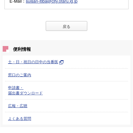
E-Mail
：
suisan-itiba@city.otaru.lg.jp
戻る
便利情報
土・日・祝日の日中の当番医
窓口のご案内
申請書・
届出書ダウンロード
広報・広聴
よくある質問