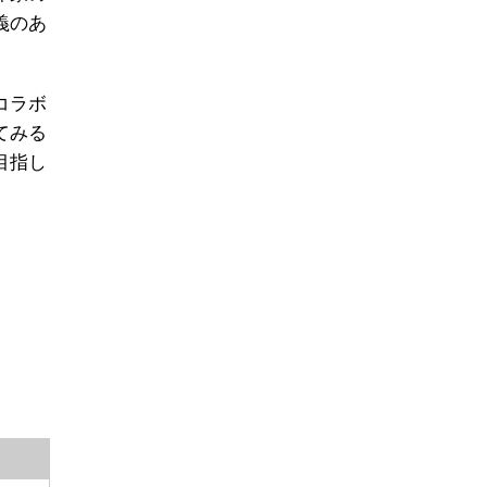
義のあ
コラボ
てみる
目指し