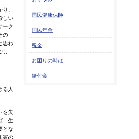
かり、
国民健康保険
珍しい
サーク
国民年金
その
と思わ
税金
でし
お困りの時は
給付金
きる人
トを失
ば、生
要とな
作家の