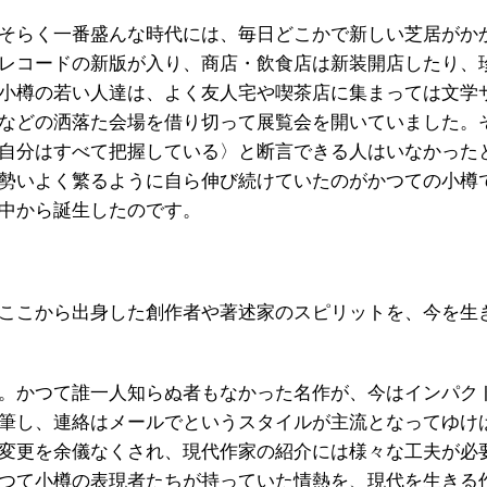
そらく一番盛んな時代には、毎日どこかで新しい芝居がか
レコードの新版が入り、商店・飲食店は新装開店したり、
小樽の若い人達は、よく友人宅や喫茶店に集まっては文学
などの洒落た会場を借り切って展覧会を開いていました。
自分はすべて把握している〉と断言できる人はいなかった
勢いよく繁るように自ら伸び続けていたのがかつての小樽
の中から誕生したのです。
ここから出身した創作者や著述家のスピリットを、今を生
。かつて誰一人知らぬ者もなかった名作が、今はインパク
筆し、連絡はメールでというスタイルが主流となってゆけ
変更を余儀なくされ、現代作家の紹介には様々な工夫が必
つて小樽の表現者たちが持っていた情熱を、現代を生きる