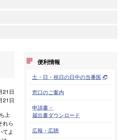
便利情報
土・日・祝日の日中の当番医
月21日
窓口のご案内
月21日
申請書・
ち上
届出書ダウンロード
それら
広報・広聴
いてよ
々は、