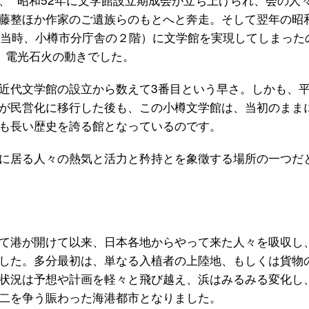
藤整ほか作家のご遺族らのもとへと奔走。そして翌年の昭和
置（当時、小樽市分庁舎の２階）に文学館を実現してしまった
、電光石火の動きでした。
近代文学館の設立から数えて3番目という早さ。しかも、
が民営化に移行した後も、この小樽文学館は、当初のまま
最も長い歴史を誇る館となっているのです。
に居る人々の熱気と活力と矜持とを象徵する場所の一つだ
て港が開けて以来、日本各地からやって来た人々を吸収し
した。多分最初は、単なる入植者の上陸地、もしくは貨物
状況は予想や計画を軽々と飛び越え、浜はみるみる変化し
、二を争う賑わった海港都市となりました。