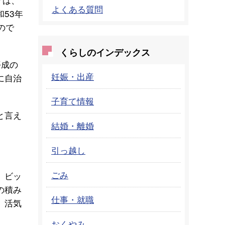
よくある質問
53年
ので
くらしのインデックス
平成の
妊娠・出産
に自治
子育て情報
と言え
結婚・離婚
引っ越し
ごみ
、ビッ
の積み
仕事・就職
、活気
おくやみ