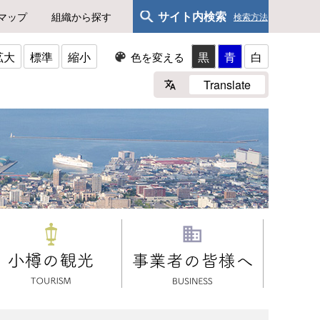
サイト内検索
マップ
組織から探す
検索方法
拡大
標準
縮小
黒
青
白
色を変える
Translate