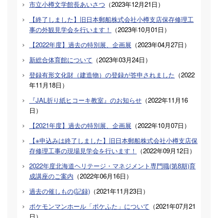
市立小樽文学館長あいさつ
（
2023年12月21日
）
【終了しました】旧日本郵船株式会社小樽支店保存修理工
事の外観見学会を行います！
（
2023年10月01日
）
【2022年度】過去の特別展、企画展
（
2023年04月27日
）
新総合体育館について
（
2023年03月24日
）
登録有形文化財（建造物）の登録が答申されました
（
2022
年11月18日
）
『JAL折り紙ヒコーキ教室』のお知らせ
（
2022年11月16
日
）
【2021年度】過去の特別展、企画展
（
2022年10月07日
）
【※申込みは終了しました】旧日本郵船株式会社小樽支店保
存修理工事の現場見学会を行います！
（
2022年09月12日
）
2022年度北海道ヘリテージ・マネジメント専門職(第8期)育
成講座のご案内
（
2022年06月16日
）
過去の催しもの(記録)
（
2021年11月23日
）
ポケモンマンホール「ポケふた」について
（
2021年07月21
日
）