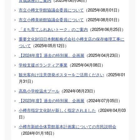
育成講座のご案内
（
2025年08月04日
）
市立小樽文学館協議会委員について
（
2025年08月01日
）
市立小樽美術館協議会委員について
（
2025年08月01日
）
「まち育てふれあいトーク」のご案内
（
2025年06月25日
）
重要文化財旧日本郵船株式会社小樽支店の保存修理工事に
ついて
（
2025年05月12日
）
【2024年度】過去の特別展、企画展
（
2025年04月23日
）
学校支援ボランティア事業
（
2025年04月08日
）
観光客向け注意啓発ポスターをご活用ください
（
2025年01
月31日
）
高島小学校温水プール
（
2024年08月23日
）
【2023年度】過去の特別展、企画展
（
2024年07月05日
）
小樽市指定文化財が新しく指定されました
（
2024年04月03
日
）
小樽市新総合体育館基本計画案についての市民説明会
（
2024年01月18日
）