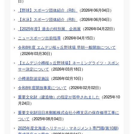
日
）
【野球】スポーツ団体紹介（R8）
（
2026年06月04日
）
【水泳】スポーツ団体紹介（R8）
（
2026年06月04日
）
【2025年度】過去の特別展、企画展
（
2026年04月22日
）
ニュースポーツ出前指導
（
2026年04月15日
）
令和8年度 エムデジ桜ヶ丘野球場 早朝一般開放について
（
2026年03月30日
）
【エムデジ小樽桜ヶ丘野球場】ネーミングライツ・スポン
サー決定について
（
2026年03月18日
）
小樽港防波堤施設
（
2026年02月10日
）
令和8年度開放事業について
（
2026年02月02日
）
重要文化財（建造物）の指定が答申されました
（
2025年10
月24日
）
重要文化財旧日本郵船株式会社小樽支店の保存修理工事に
ついて
（
2025年08月04日
）
2025年度北海道ヘリテージ・マネジメント専門職(第10期)