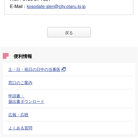
E-Mail
：
kosodate-sien@city.otaru.lg.jp
戻る
便利情報
土・日・祝日の日中の当番医
窓口のご案内
申請書・
届出書ダウンロード
広報・広聴
よくある質問