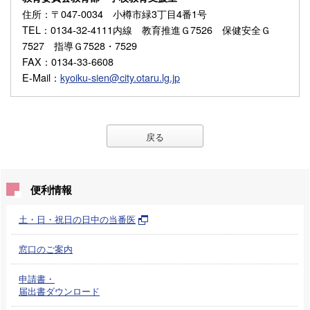
住所
：〒047-0034 小樽市緑3丁目4番1号
TEL
：0134-32-4111内線 教育推進Ｇ7526 保健安全Ｇ
7527 指導Ｇ7528・7529
FAX
：0134-33-6608
E-Mail
：
kyoiku-sien@city.otaru.lg.jp
戻る
便利情報
土・日・祝日の日中の当番医
窓口のご案内
申請書・
届出書ダウンロード