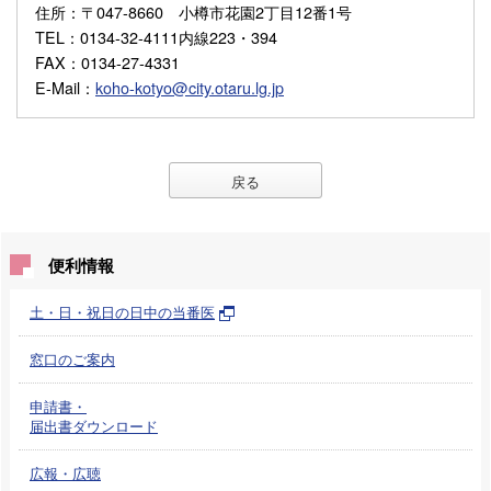
住所
：〒047-8660 小樽市花園2丁目12番1号
TEL
：0134-32-4111内線223・394
FAX
：0134-27-4331
E-Mail
：
koho-kotyo@city.otaru.lg.jp
戻る
便利情報
土・日・祝日の日中の当番医
窓口のご案内
申請書・
届出書ダウンロード
広報・広聴