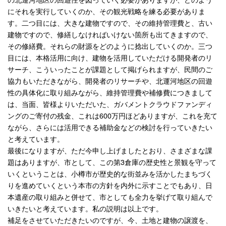
にそれを実行していくのか、その観光戦略を練る必要がありま
す。二つ目には、大きな建物ですので、その維持管理費と、古い
建物ですので、修繕しなければいけない箇所も出てきますので、
その修繕費。それらの財源をどのように捻出していくのか。三つ
目には、本格活用に向け、建物を活用していただける開発者のリ
サーチ、こういったことが課題として掲げられますが、民間のご
協力もいただきながら、開発者のリサーチや、北運河地区の回遊
性の具体化に取り組みながら、維持管理費や補修費につきまして
は、当面、皆様よりいただいた、ガバメントクラウドファンディ
ングのご寄付の残金、これは600万円ほどありますが、これを充て
ながら、さらには活用できる補助金などの検討を行っていきたい
と考えています。
最後になりますが、ただ今申し上げましたとおり、さまざまな課
題はありますが、市として、この第3倉庫の歴史性と景観を守って
いくということは、小樽市が歴史的な街並みを活かしたまちづく
りを進めていくという本市の方針を内外に示すことでもあり、日
本遺産の取り組みと併せて、市としても全力を挙げて取り組んで
いきたいと考えています。私の説明は以上です。
補足をさせていただきたいのですが、今、土地と建物の譲渡を、