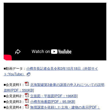
■動画データ：
小樽市長記者会見令和3年10月18日（外部サイ
ト:YouTube）
■会見資料1：
北海製罐第3倉庫の譲渡の申入れについての説明
資料[PDF：550KB]
■会見資料2：
立面図・平面図[PDF：196KB]
■会見資料3：
小樽市地番図[PDF：95.5KB]
■会見資料4：
無償譲渡を依頼した土地・建物の表示[PDF：