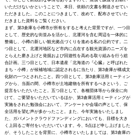
いただけないかということで、本日、依頼の文書を郵送させてい
ただきました。このことにつきまして、改めて、配布させていた
だきました資料をご覧ください。
まず、第3倉庫を小樽市が所有をすると考えた背景ですが、一つ目
として、歴史的な街並みを活かし、北運河を含む周辺を一体的に
整備し、小樽の新しい観光拠点づくりを進める私の公約です。二
つ目として、北運河地区など市内に点在する観光資源のニーズを
とらえた磨き上げと発掘および回遊性を高める取り組みを行う総
合計画。三つ目として、日本遺産「北海道の『心臓』と呼ばれた
まち・小樽」が候補地域に認定されるに当たり、第3倉庫が構成文
化財の一つとされたこと。四つ目として、第3倉庫活用ミーティン
グから、当面の間、小樽市が土地建物を所有するべきという、ご
提言をいただいたこと。五つ目として、各種団体等から保全に向
けて、ご要望をいただいているほか、第3倉庫活用ミーティングが
実施をされた勉強会において、アンケートや会場の声として、保
全活用を望む声が多かったこと。また、今年実施をいたしまし
た、ガバメントクラウドファンディングにおいても、目標を大き
く上回るご寄付をいただいています。今、5点ほど申し上げました
が、そうしたことを背景に、小樽市といたしましては、第3倉庫の