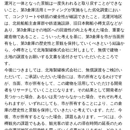
運河と一体となった景観は一度失われると取り戻すことができな
いこと。第3倉庫活用ミーティングが実施をした劣化調査におい
て、コンクリートや鉄筋の健全性が確認できたこと。北運河地区
は、北前船船主倉庫群や鉄道施設跡、旧日本郵船小樽支店などが
あり、第3倉庫はその地区への回遊性の向上を考えた場合、重要な
建造物であること。こういった考えを基に、第3倉庫を市が当面所
有をし、第3倉庫の歴史性と景観を保持していくべきという結論か
ら、小樽市として北海製罐株式会社に対しまして、無償で建物・
土地の譲渡をお願いする文書を送付させていただいたところで
す。
今後につきましては、北海製罐株式会社に、無償譲渡をご検討い
ただいて、ご承諾いただいた場合には、市の所有となるわけです
が、当面、市が所有をして、この建物を活用していただける開発
者をリサーチしていくことになります。その結果として開発者が
見つかった場合、あるいは見つからなかった場合、それぞれ考え
られますが、いずれにしても、市が所有することにより、この倉
庫の歴史性と景観を保持していきたいと考えています。ただ、今
後、市が所有するとなった場合、課題もあります。一つには、小
樽観光の課題でもある、観光客の皆さんの滞在時間の延長のため
の北運河地区の回遊性を図っていく必要がありますが、どのよう