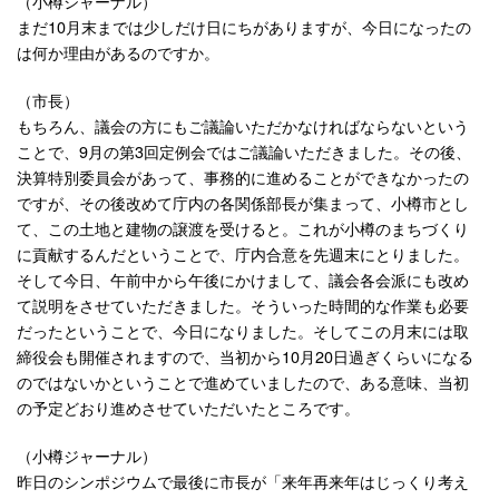
（小樽ジャーナル）
まだ10月末までは少しだけ日にちがありますが、今日になったの
は何か理由があるのですか。
（市長）
もちろん、議会の方にもご議論いただかなければならないという
ことで、9月の第3回定例会ではご議論いただきました。その後、
決算特別委員会があって、事務的に進めることができなかったの
ですが、その後改めて庁内の各関係部長が集まって、小樽市とし
て、この土地と建物の譲渡を受けると。これが小樽のまちづくり
に貢献するんだということで、庁内合意を先週末にとりました。
そして今日、午前中から午後にかけまして、議会各会派にも改め
て説明をさせていただきました。そういった時間的な作業も必要
だったということで、今日になりました。そしてこの月末には取
締役会も開催されますので、当初から10月20日過ぎくらいになる
のではないかということで進めていましたので、ある意味、当初
の予定どおり進めさせていただいたところです。
（小樽ジャーナル）
昨日のシンポジウムで最後に市長が「来年再来年はじっくり考え