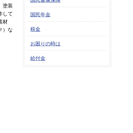
、塗装
作して
国民年金
素材
税金
ク）な
お困りの時は
給付金