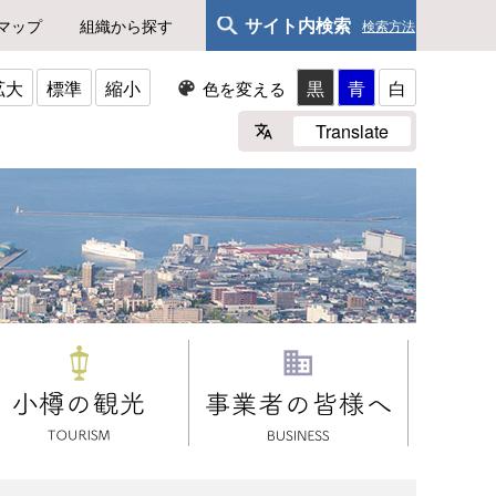
サイト内検索
マップ
組織から探す
検索方法
拡大
標準
縮小
黒
青
白
色を変える
Translate