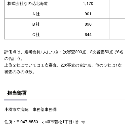
株式会社なの花北海道
1,170
次
Ａ社
901
Ｂ社
896
Ｃ社
644
評価点は、選考委員1人につき１次審査200点、2次審査50点で6名
の合計点。
上位２社については１次審査、2次審査の合計点、他の３社は1次
審査のみの点数。
担当部署
小樽市立病院 事務部事務課
住所：〒047-8550 小樽市若松1丁目1番1号