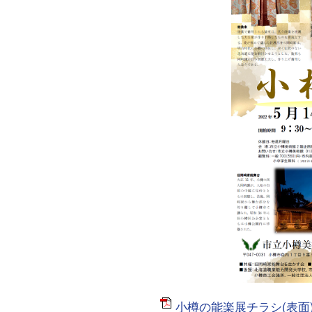
小樽の能楽展チラシ(表面)