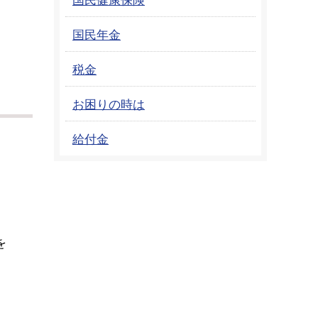
国民年金
税金
お困りの時は
給付金
を