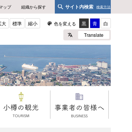
サイト内検索
マップ
組織から探す
検索方法
拡大
標準
縮小
黒
青
白
色を変える
Translate