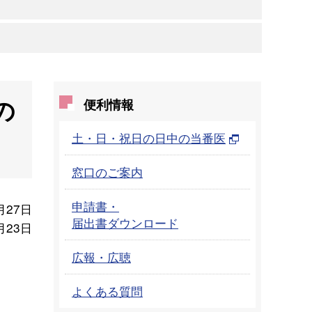
の
便利情報
土・日・祝日の日中の当番医
窓口のご案内
申請書・
月27日
届出書ダウンロード
月23日
広報・広聴
よくある質問