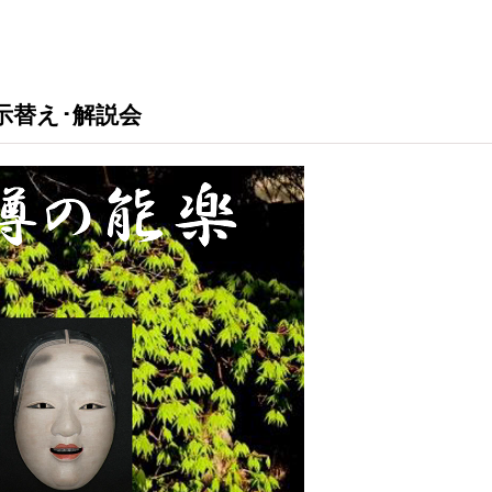
。
示替え･解説会