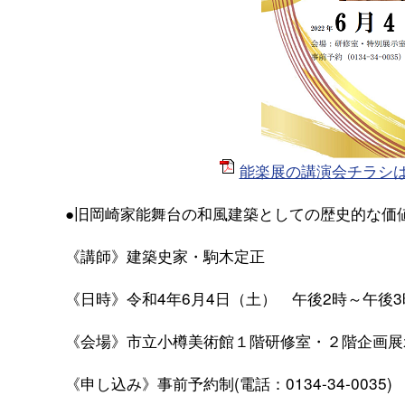
能楽展の講演会チラシは、
●旧岡崎家能舞台の和風建築としての歴史的な価
《講師》建築史家・駒木定正
《日時》令和4年6月4日（土） 午後2時～午後3
《会場》市立小樽美術館１階研修室・２階企画展
《申し込み》事前予約制(電話：0134-34-0035)