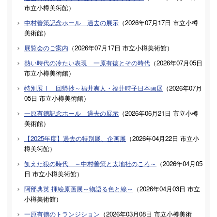
市立小樽美術館
）
中村善策記念ホール 過去の展示
（
2026年07月17日
市立小樽
美術館
）
展覧会のご案内
（
2026年07月17日
市立小樽美術館
）
熱い時代の冷たい表現 一原有徳とその時代
（
2026年07月05日
市立小樽美術館
）
特別展Ⅰ 回帰抄～福井爽人・福井時子日本画展
（
2026年07月
05日
市立小樽美術館
）
一原有徳記念ホール 過去の展示
（
2026年06月21日
市立小樽
美術館
）
【2025年度】過去の特別展、企画展
（
2026年04月22日
市立小
樽美術館
）
飢えた狼の時代 ～中村善策と太地社のころ～
（
2026年04月05
日
市立小樽美術館
）
阿部典英 挿絵原画展～物語る色と線～
（
2026年04月03日
市立
小樽美術館
）
一原有徳のトランジション
（
2026年03月08日
市立小樽美術