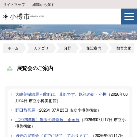
サイトマップ
組織から探す
ホーム
カテゴリ
分野
施設案内
教育文化・
展覧会のご案内
大嶋美樹絵展～此処は、其処です。既視の街・小樽
（
2026年08
月04日
市立小樽美術館
）
野田恭吾展
（
2026年07月23日
市立小樽美術館
）
【2026年度】過去の特別展、企画展
（
2026年07月17日
市立小
樽美術館
）
過去の展覧会（すでに終了しております）
（
2026年07月17日