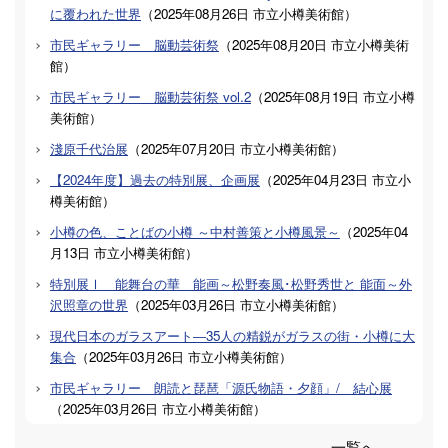
に覆われた世界
（
2025年08月26日
市立小樽美術館
）
市民ギャラリー 脳動芸術祭
（
2025年08月20日
市立小樽美術
館
）
市民ギャラリー 脳動芸術祭 vol.2
（
2025年08月19日
市立小樽
美術館
）
淺原千代治展
（
2025年07月20日
市立小樽美術館
）
【2024年度】過去の特別展、企画展
（
2025年04月23日
市立小
樽美術館
）
小樽の色、ことばの小樽 ～中村善策と小樽風景～
（
2025年04
月13日
市立小樽美術館
）
特別展Ⅰ 能舞台の華 能画～松野奏風･松野秀世と 能面～外
沢照章の世界
（
2025年03月26日
市立小樽美術館
）
現代日本のガラスアート―35人の精鋭がガラスの街・小樽に大
集合
（
2025年03月26日
市立小樽美術館
）
市民ギャラリー 朗読と琵琶「源氏物語・夕顔」/ 結心展
（
2025年03月26日
市立小樽美術館
）
一覧へ