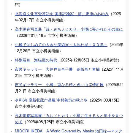
館
）
北海道文化賞受賞記念 美術評論家・酒井忠康のあゆみ
（
2026
年02月17日
市立小樽美術館
）
高木陽春写真展「続・みちノヒカリ」小樽に導かれたその先に
（
2026年01月18日
市立小樽美術館
）
小樽ではじめての大きな美術展～太地社展１００年～
（
2025年
12月26日
市立小樽美術館
）
特別展Ⅲ 海猫屋の時代
（
2025年12月05日
市立小樽美術館
）
市民ギャラリー 大井戸百合子展 銅版画と素描
（
2025年11月
21日
市立小樽美術館
）
市民ギャラリー 小樽～重なる時と色～山岸靖司展
（
2025年11
月21日
市立小樽美術館
）
令和6年度新収蔵作品展/中村善策の秋と冬
（
2025年09月15日
市立小樽美術館
）
高木陽春写真展「みちノヒカリ」小樽に生きる人と風土を見つ
めて
（
2025年08月28日
市立小樽美術館
）
MIDORI IKEDA A World Covered by Masks 池田緑―マスク