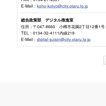
E-Mail
：
koho-kotyo@city.otaru.lg.jp
総合政策部 デジタル推進室
住所
：〒047-8660 小樽市花園2丁目12番1号
TEL
：0134-32-4111内線219
E-Mail
：
digital-suisin@city.otaru.lg.jp