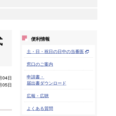
式
便利情報
土・日・祝日の日中の当番医
窓口のご案内
申請書・
月04日
届出書ダウンロード
月05日
広報・広聴
よくある質問