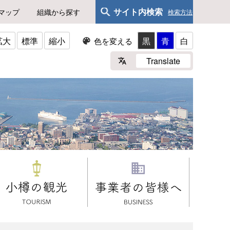
サイト内検索
マップ
組織から探す
検索方法
拡大
標準
縮小
黒
青
白
色を変える
Translate