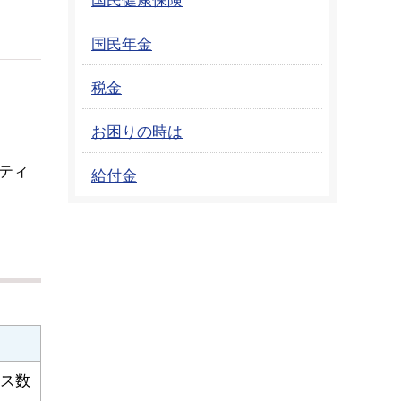
国民年金
税金
お困りの時は
ティ
給付金
ス数