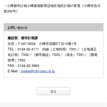
・小樽都市計画小樽築港駅周辺地区地区計画の変更《小樽市告示
第330号》
お問い合わせ
建設部 都市計画課
住所
：〒047-0024 小樽市花園5丁目10番1号
TEL
：0134-32-4111 内線（土地利用）7331／（立地適正
化計画）7332／（都市施設）7333／（保全）7351／（開発
指導）7352
FAX
：0134-32-3963
E-Mail
：
tosikei@city.otaru.lg.jp
戻る