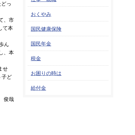
たどっ
おくやみ
て、市
して本
国民健康保険
国民年金
歩ん
し、本
税金
ませ
お困りの時は
う子ど
給付金
 俊哉