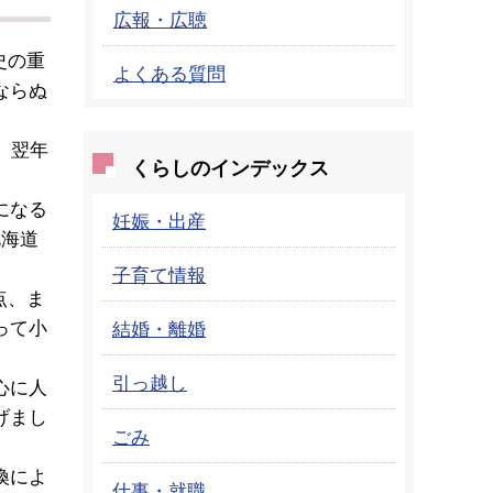
広報・広聴
史の重
よくある質問
ならぬ
、翌年
くらしのインデックス
になる
妊娠・出産
北海道
子育て情報
点、ま
って小
結婚・離婚
引っ越し
心に人
げまし
ごみ
換によ
仕事・就職