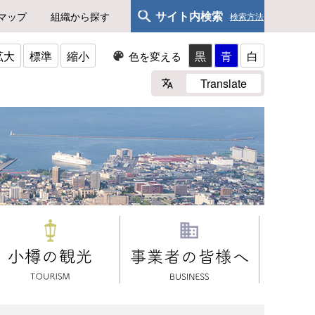
サイト内検索
マップ
組織から探す
検索方法
拡大
標準
縮小
黒
青
白
色を変える
Translate