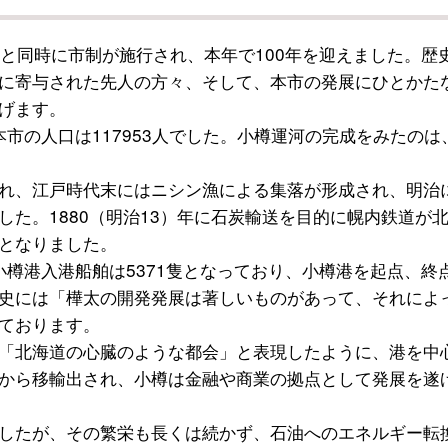
5市と同時に市制が施行され、本年で100年を迎えました。歴
に寄与された先人の方々、そして、本市の発展にひとかた
げます。
本市の人口は117953人でした。小樽運河の完成をみたのは
れ、江戸時代末にはニシン漁による集落が形成され、明治
た。1880（明治13）年に石炭輸送を目的に幌内鉄道が
となりました。
の小樽港入港船舶は5371隻となっており、小樽港を起点、終
史には「樺太の開発発展は著しいものがあって、それによ
ております。
「北海道の心臓のような都会」と表現したように、港を中
から移輸出され、小樽は金融や商業の拠点として発展を遂
したが、その繁栄も長くは続かず、石油へのエネルギー転