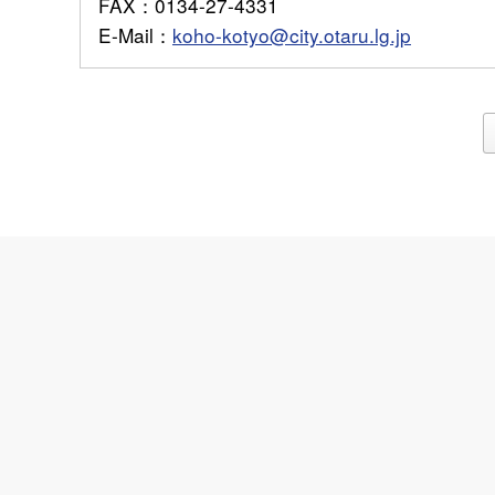
FAX
：0134-27-4331
E-Mail
：
koho-kotyo@city.otaru.lg.jp