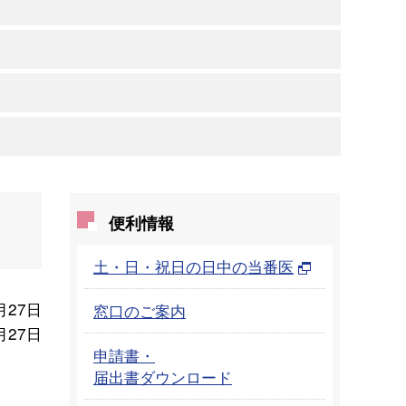
便利情報
土・日・祝日の日中の当番医
月27日
窓口のご案内
月27日
申請書・
届出書ダウンロード