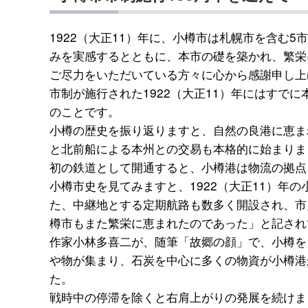
1922（大正11）年に、小樽市は札幌市を含む
みを実感するとともに、本市の礎を築かれ、繁栄
ご尽力をいただいている方々に心から感謝申し上
市制が施行された1922（大正11）年にはすでに
のことです。
小樽の歴史を振り返りますと、自然の良港に恵ま
と北前船による本州との交易も本格的に始まりまし
初の鉄道として開通すると、小樽港は物流の拠点
小樽市史を見てみますと、1922（大正11）年
た、中継地とする定期航路も数多く開設され、市
樽市もまた繁栄に恵まれたのであった」と記され
作家小林多喜二が、随筆「故郷の顔」で、小樽を
や物が集まり、石炭を中心に多くの物資が小樽港
た。
戦時中の停滞を除くと右肩上がりの発展を続けま