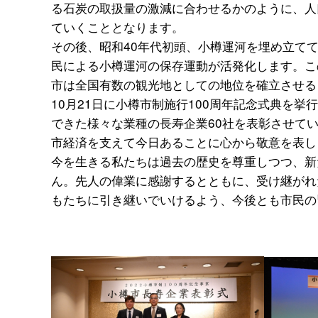
る石炭の取扱量の激減に合わせるかのように、人口
ていくこととなります。
その後、昭和40年代初頭、小樽運河を埋め立て
民による小樽運河の保存運動が活発化します。こ
市は全国有数の観光地としての地位を確立させる
10月21日に小樽市制施行100周年記念式典を挙
できた様々な業種の長寿企業60社を表彰させて
市経済を支えて今日あることに心から敬意を表し
今を生きる私たちは過去の歴史を尊重しつつ、新
ん。先人の偉業に感謝するとともに、受け継がれ
もたちに引き継いでいけるよう、今後とも市民の