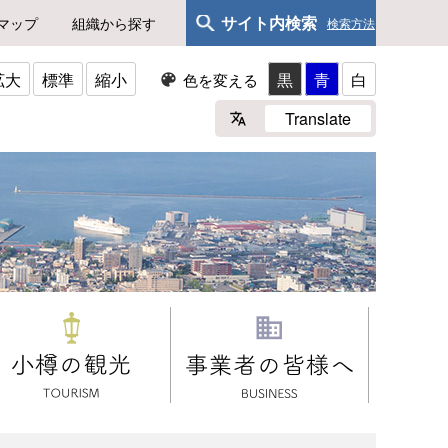
サイト内検索
マップ
組織から探す
検索方法
拡大
標準
縮小
黒
青
白
色を変える
Translate