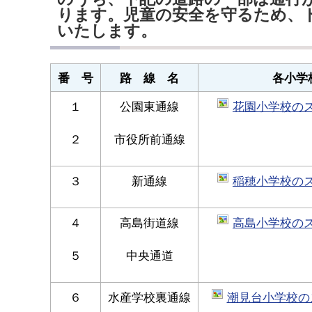
ります。児童の安全を守るため、
いたします。
番 号
路 線 名
各小学
１
公園東通線
花園小学校のスク
２
市役所前通線
３
新通線
稲穂小学校のスク
４
高島街道線
高島小学校のスク
５
中央通道
６
水産学校裏通線
潮見台小学校のス