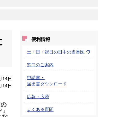
に
便利情報
土・日・祝日の日中の当番医
窓口のご案内
申請書・
月14日
届出書ダウンロード
月14日
広報・広聴
全の
ン」
よくある質問
とな