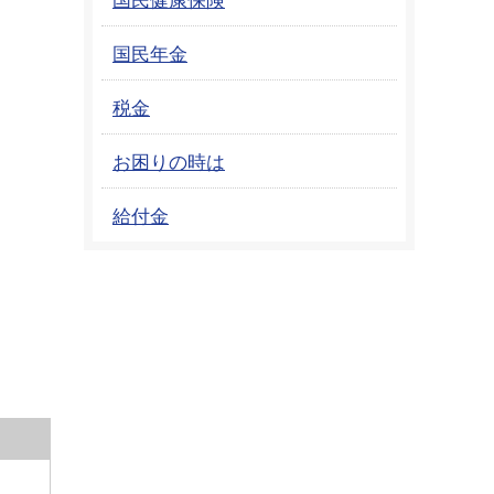
国民年金
税金
お困りの時は
給付金