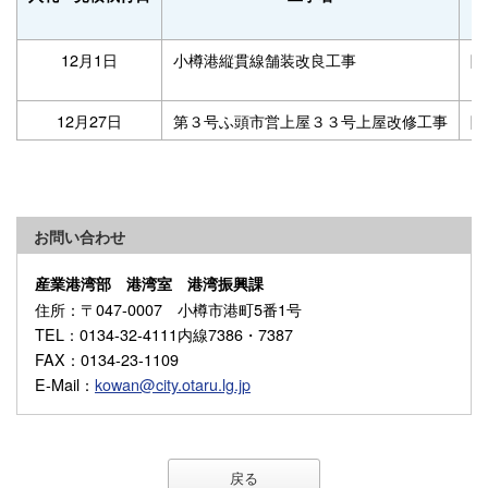
12月1日
小樽港縦貫線舗装改良工事
随
12月27日
第３号ふ頭市営上屋３３号上屋改修工事
随
お問い合わせ
産業港湾部 港湾室 港湾振興課
住所
：〒047-0007 小樽市港町5番1号
TEL
：0134-32-4111内線7386・7387
FAX
：0134-23-1109
E-Mail
：
kowan@city.otaru.lg.jp
戻る