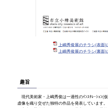
上嶋秀俊展のチラシ(表面)は
上嶋秀俊展のチラシ(裏面)は
趣旨
現代美術家・上嶋秀俊は一過性のｲﾝｽﾀﾚｰｼｮﾝ
虚像を織り交ぜた独特の作品を発表しています。