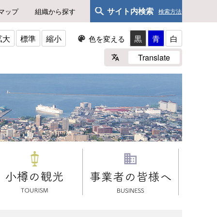
サイト内検索
マップ
組織から探す
検索方法
拡大
標準
縮小
黒
青
白
色を変える
Translate