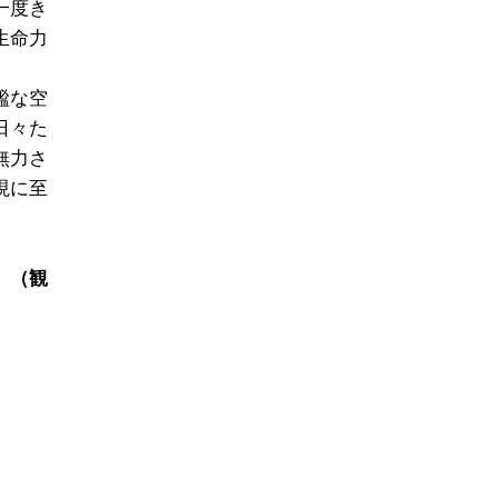
一度き
生命力
謐な空
日々た
無力さ
現に至
。
（観