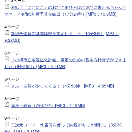
1～3ページ
表紙「『にこにこ』のおひさまひろばに遊びに来た赤ちゃんと
ママ」／令和5年度予算を編成（17分24秒）[MP3：15.9MB]
4ページ
新総合体育館基本構想を策定しました（10分3秒）[MP3：
9.22MB]
6ページ
「小樽市立地適正化計画」策定のための基本方針骨子ができま
した（9分56秒）[MP3：9.11MB]
8ページ
クルーズ船がやってくる！（4分58秒）[MP3：4.55MB]
8ページ
講座・教室（7分51秒）[MP3：7.19MB]
9ページ
二次元コード・eL番号を使って納税がもっと便利に（3分36
秒）[MP3：3.3MB]