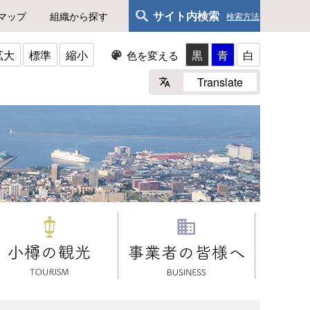
サイト内検索
マップ
組織から探す
検索方法
拡大
標準
縮小
黒
青
白
色を変える
Translate