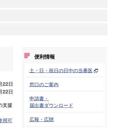
便利情報
土・日・祝日の日中の当番医
月22日
窓口のご案内
月22日
申請書・
の支援
届出書ダウンロード
広報・広聴
使用可