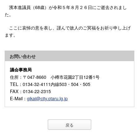
濱本進議員（68歳）が令和５年８月２６日にご逝去されまし
た。
ここに哀悼の意を表し、謹んで故人のご冥福をお祈り申し上げ
ます。
お問い合わせ
議会事務局
住所
：〒047-8660 小樽市花園2丁目12番1号
TEL
：0134-32-4111内線503・504・505
FAX
：0134-22-2315
E-Mail
：
gikai@city.otaru.lg.jp
戻る