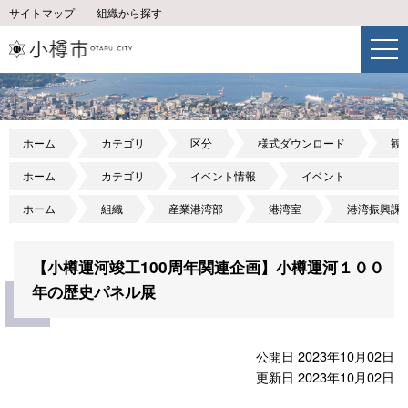
サイトマップ
組織から探す
ホーム
カテゴリ
区分
様式ダウンロード
観
ホーム
カテゴリ
イベント情報
イベント
ホーム
組織
産業港湾部
港湾室
港湾振興課
【小樽運河竣工100周年関連企画】小樽運河１００
年の歴史パネル展
公開日 2023年10月02日
更新日 2023年10月02日