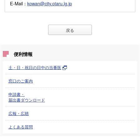
E-Mail
：
kowan@city.otaru.lg.jp
戻る
便利情報
土・日・祝日の日中の当番医
窓口のご案内
申請書・
届出書ダウンロード
広報・広聴
よくある質問