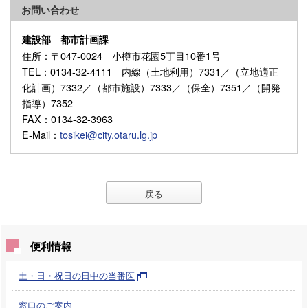
お問い合わせ
建設部 都市計画課
住所
：〒047-0024 小樽市花園5丁目10番1号
TEL
：0134-32-4111 内線（土地利用）7331／（立地適正
化計画）7332／（都市施設）7333／（保全）7351／（開発
指導）7352
FAX
：0134-32-3963
E-Mail
：
tosikei@city.otaru.lg.jp
戻る
便利情報
土・日・祝日の日中の当番医
窓口のご案内