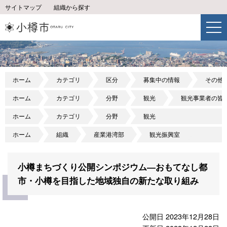
サイトマップ
組織から探す
ホーム
カテゴリ
区分
募集中の情報
その他
ホーム
カテゴリ
分野
観光
観光事業者の皆
ホーム
カテゴリ
分野
観光
ホーム
組織
産業港湾部
観光振興室
小樽まちづくり公開シンポジウム―おもてなし都
市・小樽を目指した地域独自の新たな取り組み
公開日 2023年12月28日