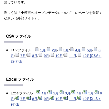
開しています。
詳しくは「小樽市のオープンデータについて」のページを御覧く
ださい（外部サイト）。
CSVファイル
CSVファイ
ル
1月
/
2月
/
3月
/
4月
/
5月
/
6
月
/
7月
/
8月
/
9月
/
10月
/
11月
/
12月[CSV：
29.7KB]
Excelファイル
Excelファイ
ル
1月
/
2月
/
3月
/
4月
/
5月
/
6
月
/
7月
/
8月
/
9月
/
10月
/
11月
/
12月[XLS：
97KB]