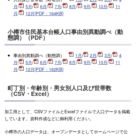
月
/
5月
/
6月
/
7月
/
8月
/
9月
/
10月
/
11
月
/
12月[PDF：164KB]
小樽市住民基本台帳人口事由別異動調べ（動
態調）（PDF）
事由別異動調べ（動態調
）
1月
/
2月
/
3月
/
4
月
/
5月
/
6月
/
7月
/
8月
/
9月
/
10月
/
11
月
/
12月[PDF：162KB]
町丁別・年齢別・男女別人口及び世帯数
（CSV・Excel）
加工用として、CSVファイルとExcelファイルで人口データを掲載
しています。資料作成などに御利用ください。
小樽市の人口データは、オープンデータとしてホームページで公