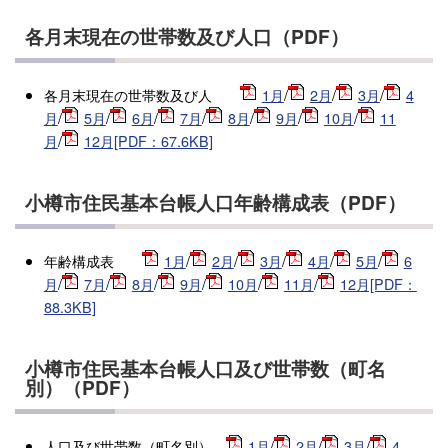
各月末現在の世帯数及び人口（PDF）
各月末現在の世帯数及び人
1月
/
2月
/
3月
/
4
月
/
5月
/
6月
/
7月
/
8月
/
9月
/
10月
/
11
月
/
12月[PDF：67.6KB]
小樽市住民基本台帳人口年齢構成表（PDF）
年齢構成表
1月
/
2月
/
3月
/
4月
/
5月
/
6
月
/
7月
/
8月
/
9月
/
10月
/
11月
/
12月[PDF：
88.3KB]
小樽市住民基本台帳人口及び世帯数（町名
別）（PDF）
人口及び世帯数（町名別
）
1月
/
2月
/
3月
/
4