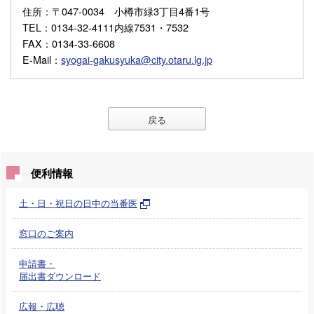
住所
：〒047-0034 小樽市緑3丁目4番1号
TEL
：0134-32-4111内線7531・7532
FAX
：0134-33-6608
E-Mail
：
syogai-gakusyuka@city.otaru.lg.jp
戻る
便利情報
土・日・祝日の日中の当番医
窓口のご案内
申請書・
届出書ダウンロード
広報・広聴