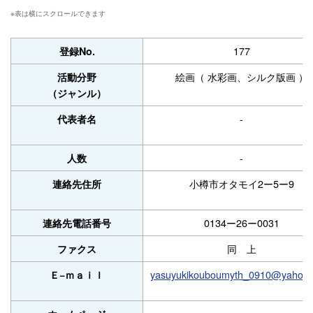
177
登録No.
絵画（ 水彩画、シルク版画 ）
活動分野
（ジャンル）
-
代表者名
-
人数
小樽市オタモイ2ー5ー9
連絡先住所
0134ー26ー0031
連絡先電話番号
同 上
ファクス
yasuyukikouboumyth_0910@yahoo.c
Ｅ−ｍａｉｌ