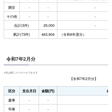
贈呈
-
-
-
その他
-
-
-
合計(3件)
25,000
-
累計(73件)
463,904
（令和6年度分）
令和7年2月分
【令和7年2月分】
区分
支出月日
金額(円)
内
慶事
-
-
-
弔事
-
-
-