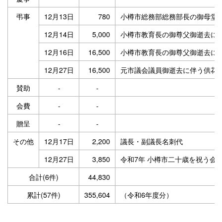
弔事
12月13日
780
小樽市総務部総務部長の御母堂
12月14日
5,000
小樽市教育長の御尊父御逝去に
12月16日
16,500
小樽市教育長の御尊父御逝去に
12月27日
16,500
元市議会議員御逝去に伴う供花
賛助
-
-
会費
-
-
贈呈
-
-
その他
12月17日
2,200
議長・副議長名刺代
12月27日
3,850
令和7年 小樽市二十歳を祝う会
合計(6件)
44,830
累計(57件)
355,604
（令和6年度分）