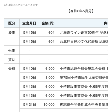
【令和6年5月分】
区分
支出月日
金額(円)
内容
慶事
5月15日
604
北海道ワイン創立50周年 記念
5月15日
604
台北駐日経済文化代表所 総統就
弔事
-
-
-
賛助
-
-
-
会費
5月10日
6,500
小樽市総連合町会懇親会会費【
5月10日
8,000
第75回小樽市民生児童委員研修
5月13日
6,000
小樽建設事業協会 令和6年度観
5月13日
6,000
小樽建設事業協会 令和6年度観
5月21日
10,000
後志総合開発期成会中央要望運