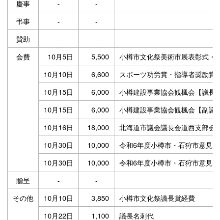
慶事
-
-
弔事
-
-
賛助
-
-
会費
10月5日
5,500
小樽市文化祭美術市展表彰式・
10月10日
6,600
スポーツ功労賞・指導者奨励賞
10月15日
6,000
小樽建設事業協会観楓会【議長
10月15日
6,000
小樽建設事業協会観楓会【副議
10月16日
18,000
北海道市議会議長会道西支部会
10月30日
10,000
令和6年度小樽市・石狩市意見
10月30日
10,000
令和6年度小樽市・石狩市意見
贈呈
-
-
その他
10月10日
3,850
小樽市文化祭議長賞経費
10月22日
1,100
議長名刺代