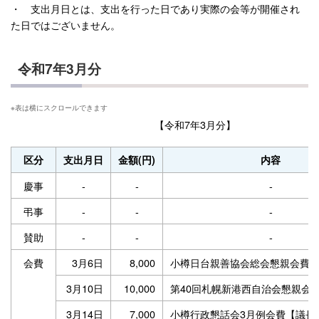
・ 支出月日とは、支出を行った日であり実際の会等が開催され
た日ではございません。
令和7年3月分
【令和7年3月分】
区分
支出月日
金額(円)
内容
慶事
-
-
-
弔事
-
-
-
賛助
-
-
-
会費
3月6日
8,000
小樽日台親善協会総会懇親会費
3月10日
10,000
第40回札幌新港西自治会懇親会
3月14日
7,000
小樽行政懇話会3月例会費【議長