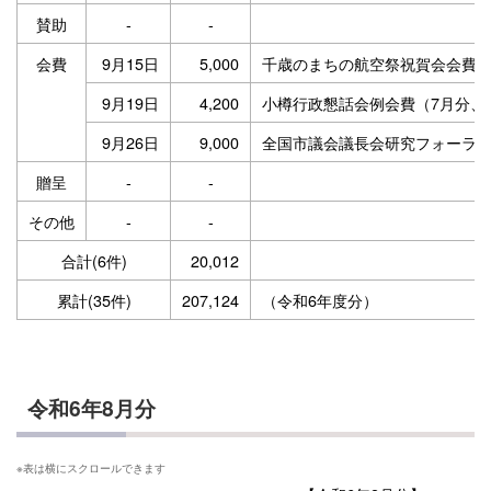
賛助
-
-
会費
9月15日
5,000
千歳のまちの航空祭祝賀会会費
9月19日
4,200
小樽行政懇話会例会費（7月分、
9月26日
9,000
全国市議会議長会研究フォーラ
贈呈
-
-
その他
-
-
合計(6件)
20,012
累計(35件)
207,124
（令和6年度分）
令和6年8月分