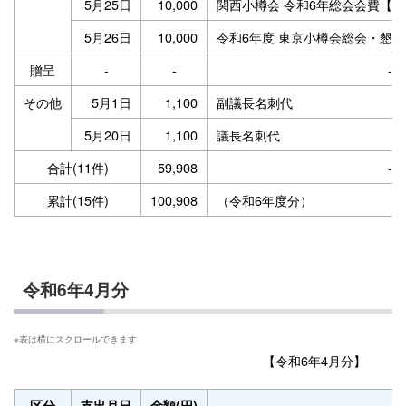
5月25日
10,000
関西小樽会 令和6年総会会費【
5月26日
10,000
令和6年度 東京小樽会総会・懇
贈呈
-
-
-
その他
5月1日
1,100
副議長名刺代
5月20日
1,100
議長名刺代
合計(11件)
59,908
-
累計(15件)
100,908
（令和6年度分）
令和6年4月分
【令和6年4月分】
区分
支出月日
金額(円)