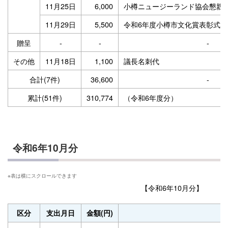
11月25日
6,000
小樽ニュージーランド協会懇親
11月29日
5,500
令和6年度小樽市文化賞表彰式
贈呈
-
-
-
その他
11月18日
1,100
議長名刺代
合計(7件)
36,600
-
累計(51件)
310,774
（令和6年度分）
令和6年10月分
【令和6年10月分】
区分
支出月日
金額(円)
内