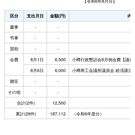
【令和6年8月分】
区分
支出月日
金額(円)
内
慶事
-
-
-
弔事
-
-
-
賛助
-
-
-
会費
8月1日
6,500
小樽行政懇話会8月例会費【議長
8月6日
6,000
小樽商工会議所議員会 経済講演
贈呈
-
-
-
その他
-
-
-
合計(2件)
12,500
-
累計(29件)
187,112
（令和6年度分）