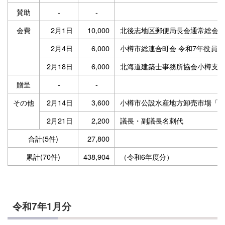
賛助
-
-
-
会費
2月1日
10,000
北後志地区郵便局長会通常総会
2月4日
6,000
小樽市総連合町会 令和7年役員
2月18日
6,000
北海道建築士事務所協会小樽支部
贈呈
-
-
-
その他
2月14日
3,600
小樽市公設水産地方卸売市場「
2月21日
2,200
議長・副議長名刺代
合計(5件)
27,800
-
累計(70件)
438,904
（令和6年度分）
令和7年1月分