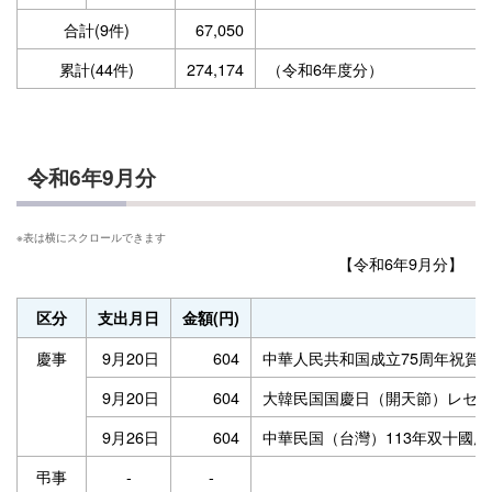
合計(9件)
67,050
累計(44件)
274,174
（令和6年度分）
令和6年9月分
【令和6年9月分】
区分
支出月日
金額(円)
慶事
9月20日
604
中華人民共和国成立75周年祝賀
9月20日
604
大韓民国国慶日（開天節）レセ
9月26日
604
中華民国（台灣）113年双十國
弔事
-
-