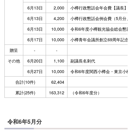
6月13日
2,000
小樽行政懇話会年会費【議長】
6月13日
4,200
小樽行政懇話会例会費（5月分、
6月13日
10,000
令和6年度小樽観光協会総会懇親
6月17日
10,000
小樽青年会議所創立69周年記念
贈呈
-
-
その他
6月20日
1,100
副議長名刺代
6月27日
10,000
令和6年度関西小樽会・東京小樽
合計(10件)
62,404
累計(25件)
163,312
（令和6年度分）
令和6年5月分