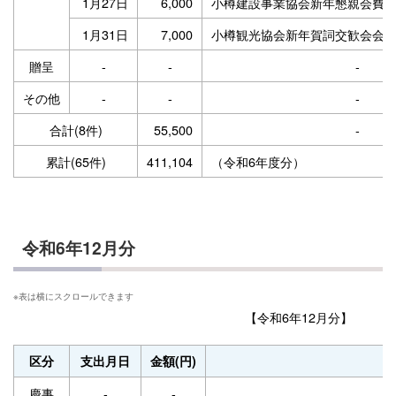
1月27日
6,000
小樽建設事業協会新年懇親会費
1月31日
7,000
小樽観光協会新年賀詞交歓会会
贈呈
-
-
-
その他
-
-
-
合計(8件)
55,500
-
累計(65件)
411,104
（令和6年度分）
令和6年12月分
【令和6年12月分】
区分
支出月日
金額(円)
内
慶事
-
-