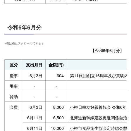
令和6年6月分
【令和6年6月分】
区分
支出月日
金額(円)
慶事
6月3日
604
第11旅団創立16周年及び真駒内
弔事
-
-
賛助
-
-
会費
6月3日
8,000
小樽日韓友好親善協会 令和6年
6月11日
6,500
北海道新幹線建設促進関係自治
6月11日
10,000
小樽市食品衛生協会定時総会懇