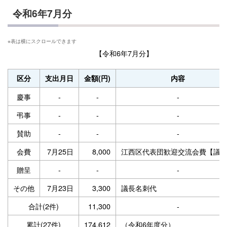
令和6年7月分
【令和6年7月分】
区分
支出月日
金額(円)
内容
慶事
-
-
-
弔事
-
-
-
賛助
-
-
-
会費
7月25日
8,000
江西区代表団歓迎交流会費【議
贈呈
-
-
-
その他
7月23日
3,300
議長名刺代
合計(2件)
11,300
-
累計(27件)
174,612
（令和6年度分）