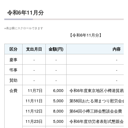
令和6年11月分
【令和6年11月分】
区分
支出月日
金額(円)
内容
慶事
-
-
-
弔事
-
-
-
賛助
-
-
-
会費
11月7日
6,000
令和6年度東京地区小樽港貿易
11月11日
5,000
第58回おたる潮まつり慰労会会
11月12日
8,000
第64回小樽三師会懇談会会費【
11月23日
5,000
令和6年度功労者表彰式懇親会