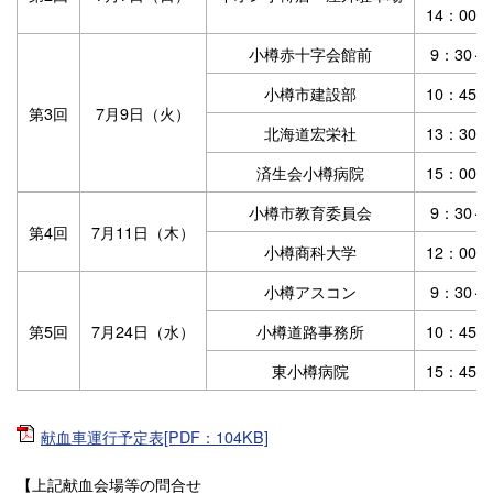
14：00～
小樽赤十字会館前
9：30～
小樽市建設部
10：45～
第3回
7月9日（火）
北海道宏栄社
13：30～
済生会小樽病院
15：00～
小樽市教育委員会
9：30～
第4回
7月11日（木）
小樽商科大学
12：00～
小樽アスコン
9：30～
第5回
7月24日（水）
小樽道路事務所
10：45～
東小樽病院
15：45～
献血車運行予定表[PDF：104KB]
【上記献血会場等の問合せ