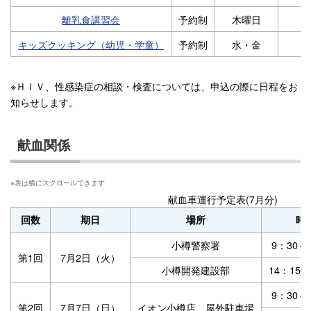
離乳食講習会
予約制
木曜日
キッズクッキング（幼児・学童）
予約制
水・金
2
※ＨＩＶ、性感染症の相談・検査については、申込の際に日程をお
知らせします。
献血関係
献血車運行予定表(7月分)
回数
期日
場所
時
小樽警察署
9：30～
第1回
7月2日（火）
小樽開発建設部
14：15～
9：30～
第2回
7月7日（日）
イオン小樽店 屋外駐車場