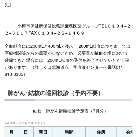
先】
小樽市保健所保健総務課庶務医薬グループTEL０１３４−２
２−３１１７FAX０１３４−２２−１４６９
全血献血には200mLと400mLがあり、200mL献血につきましては
医療機関等からの需要が少ないため、必要量が献血会場において
確保できた場合には、200mL献血の受付を終了させていただく事
があります。（詳しくは北海道赤十字血液センターへ電話011-
613-8335）
肺がん･結核の巡回検診（予約不要）
結核・肺がん街頭検診予定表（7月分）
月
日
曜日
時間
住所
会場