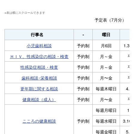
予定表（7月分）
行事名
-
曜日
小児歯科相談
予約制
月6回
1.3.5
ＨＩＶ、性感染症の相談・検査
予約制
月～金
平
性感染症相談・検査
予約制
月～金
平
歯科相談･栄養相談
予約制
月〜金
平
更年期に関する相談
予約制
毎週木曜日
4.1
健康相談（成人）
予約制
月〜金
平
毎週月曜日
1.8
こころの健康相談
予約制
毎週水曜日
3.10.
毎週金曜日
5.1