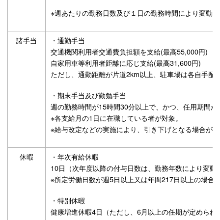
※週あたりの勤務日数及び１日の勤務時間により変動し
諸手当
・通勤手当
交通機関利用者交通費負担額を支給(最高55,000円)
自家用車等利用者距離に応じ支給(最高31,600円)
ただし、通勤距離が片道2km以上、駐車場は各自手配
・期末手当及び勤勉手当
週の勤務時間が15時間30分以上で、かつ、任用期間
※各支給月の1日に在職している者が対象。
※給与改定などの実施により、引き下げとなる場合があ
休暇
・年次有給休暇
10日（次年度以降の付与日数は、勤務年数により変動
※所定労働日数が週5日以上又は年間217日以上の場
・特別休暇
健康増進休暇4日（ただし、6月以上の任期が定められ