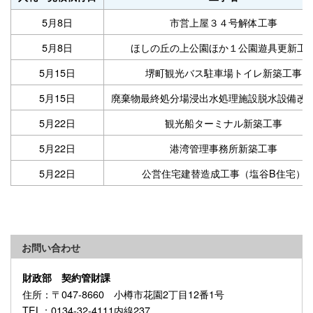
5月8日
市営上屋３４号解体工事
5月8日
ほしの丘の上公園ほか１公園遊具更新工
5月15日
堺町観光バス駐車場トイレ新築工事
5月15日
廃棄物最終処分場浸出水処理施設脱水設備改
5月22日
観光船ターミナル新築工事
5月22日
港湾管理事務所新築工事
5月22日
公営住宅建替造成工事（塩谷B住宅）
お問い合わせ
財政部 契約管財課
住所
：〒047-8660 小樽市花園2丁目12番1号
TEL
：0134-32-4111内線237