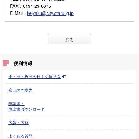
FAX
：0134-23-0675
E-Mail
：
keiyaku@city.otaru.lg.jp
戻る
便利情報
土・日・祝日の日中の当番医
窓口のご案内
申請書・
届出書ダウンロード
広報・広聴
よくある質問