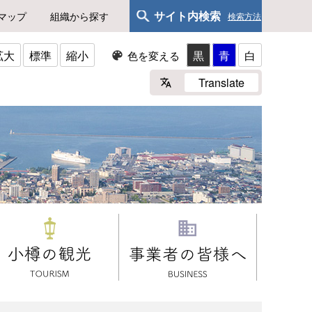
サイト内検索
マップ
組織から探す
検索方法
拡大
標準
縮小
黒
青
白
色を変える
Translate