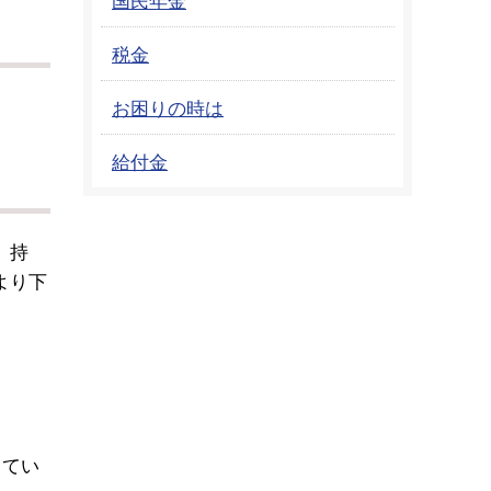
税金
お困りの時は
給付金
、持
より下
してい