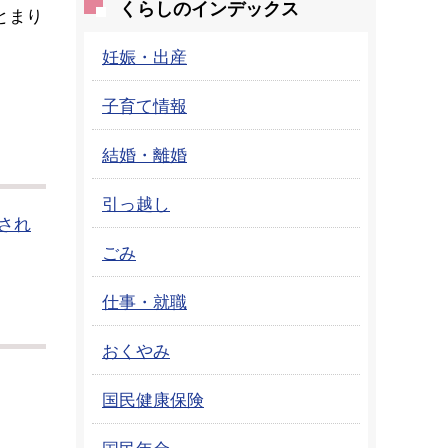
くらしのインデックス
とまり
妊娠・出産
子育て情報
結婚・離婚
引っ越し
され
ごみ
仕事・就職
おくやみ
国民健康保険
国民年金