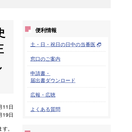
史
便利情報
土・日・祝日の日中の当番医
正
窓口のご案内
し
申請書・
届出書ダウンロード
広報・広聴
月11日
よくある質問
月19日
ます。