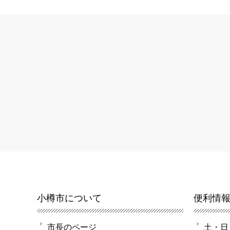
小樽市について
便利情
市長のページ
土・日