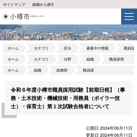
サイトマップ
組織から探す
ホーム
カテゴリ
区分
募集中の情報
職員採
ホーム
カテゴリ
分野
組織
職員採用
ホーム
組織
総務部
職員課
令和６年度小樽市職員採用試験【前期日程】（事
務・土木技術・機械技術・用務員（ボイラー技
士）・保育士）第１次試験合格者について
公開日 2024年06月11日
更新日 2024年06月11日