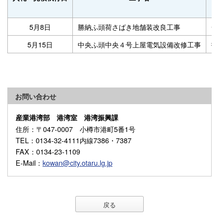
5月8日
勝納ふ頭荷さばき地舗装改良工事
一
5月15日
中央ふ頭中央４号上屋電気設備改修工事
指
お問い合わせ
産業港湾部 港湾室 港湾振興課
住所
：〒047-0007 小樽市港町5番1号
TEL
：0134-32-4111内線7386・7387
FAX
：0134-23-1109
E-Mail
：
kowan@city.otaru.lg.jp
戻る