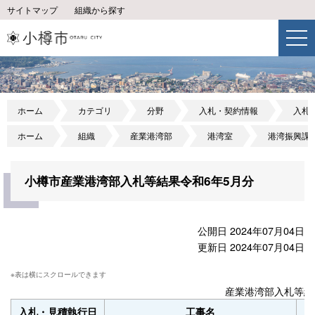
サイトマップ
組織から探す
ホーム
カテゴリ
分野
入札・契約情報
入札
ホーム
組織
産業港湾部
港湾室
港湾振興課
小樽市産業港湾部入札等結果令和6年5月分
公開日 2024年07月04日
更新日 2024年07月04日
産業港湾部入札等結
入札・見積執行日
工事名