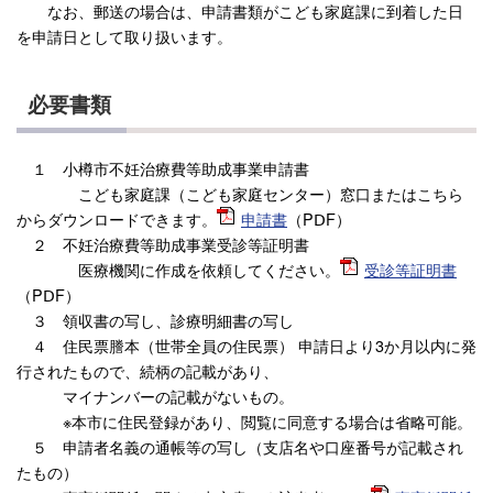
なお、郵送の場合は、申請書類がこども家庭課に到着した日
を申請日として取り扱います。
必要書類
１ 小樽市不妊治療費等助成事業申請書
こども家庭課（こども家庭センター）窓口またはこちら
からダウンロードできます。
申請書
（PⅮF）
２ 不妊治療費等助成事業受診等証明書
医療機関に作成を依頼してください。
受診等証明書
（PⅮF）
３ 領収書の写し、診療明細書の写し
４ 住民票謄本（世帯全員の住民票） 申請日より3か月以内に発
行されたもので、続柄の記載があり、
マイナンバーの記載がないもの。
※本市に住民登録があり、閲覧に同意する場合は省略可能。
５ 申請者名義の通帳等の写し（支店名や口座番号が記載され
たもの）