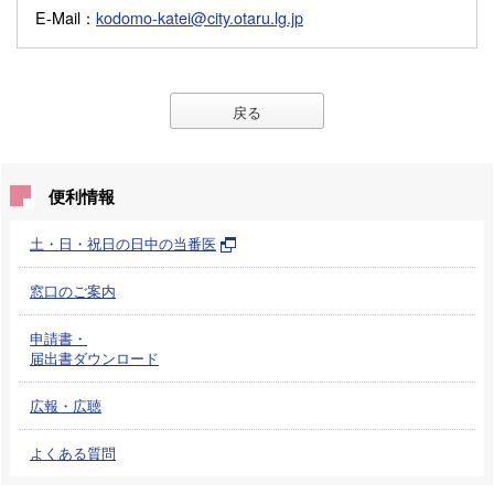
E-Mail
：
kodomo-katei@city.otaru.lg.jp
戻る
便利情報
土・日・祝日の日中の当番医
窓口のご案内
申請書・
届出書ダウンロード
広報・広聴
よくある質問