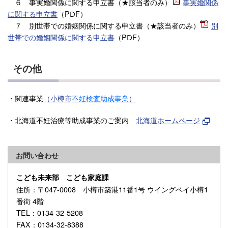
６ 事実婚関係に関する申立書（★該当者のみ）
事実婚関係
に関する申立書
（PⅮF）
７ 別世帯での婚姻関係に関する申立書（★該当者のみ）
別
世帯での婚姻関係に関する申立書
（PⅮF）
その他
・関連事業
（小樽市
不妊検査助成事業
）
・北海道不妊治療等助成事業のご案内
北海道ホームページ
お問い合わせ
こども未来部 こども家庭課
住所
：〒047-0008 小樽市築港11番1号 ウイングベイ小樽1
番街 4階
TEL
：0134-32-5208
FAX
：0134-32-8388