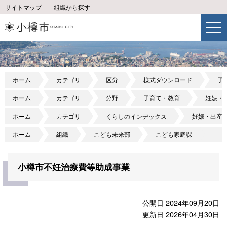
サイトマップ
組織から探す
ホーム
カテゴリ
区分
様式ダウンロード
子
ホーム
カテゴリ
分野
子育て・教育
妊娠・
ホーム
カテゴリ
くらしのインデックス
妊娠・出産
ホーム
組織
こども未来部
こども家庭課
小樽市不妊治療費等助成事業
公開日 2024年09月20日
更新日 2026年04月30日