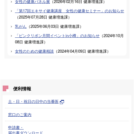
女性の健康パネル展
（
2026年02月16日
健康増進課
）
「第17回エキサイ健康講座 女性の健康セミナー」のお知らせ
（
2025年07月28日
健康増進課
）
乳がん
（
2025年06月03日
健康増進課
）
「ピンクリボン月間イベントin小樽」のお知らせ
（
2024年10月
08日
健康増進課
）
女性のための健康相談
（
2024年04月09日
健康増進課
）
便利情報
土・日・祝日の日中の当番医
窓口のご案内
申請書・
届出書ダウンロード