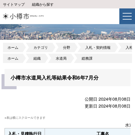
サイトマップ
組織から探す
ホーム
カテゴリ
分野
入札・契約情報
入札
ホーム
組織
水道局
総務課
小樽市水道局入札等結果令和6年7月分
公開日 2024年08月08日
更新日 2024年08月08日
水道
入札・見積執行日
工事名