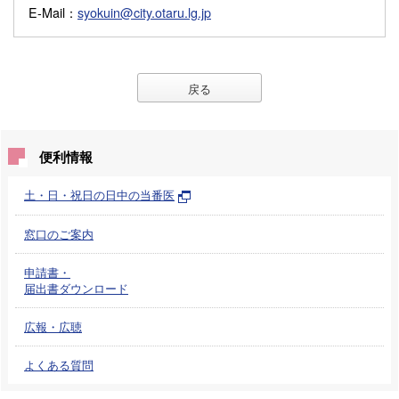
E-Mail
：
syokuin@city.otaru.lg.jp
戻る
便利情報
土・日・祝日の日中の当番医
窓口のご案内
申請書・
届出書ダウンロード
広報・広聴
よくある質問