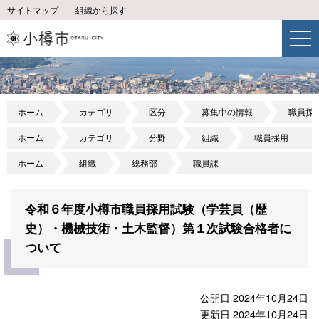
サイトマップ
組織から探す
ホーム
カテゴリ
区分
募集中の情報
職員採
ホーム
カテゴリ
分野
組織
職員採用
ホーム
組織
総務部
職員課
令和６年度小樽市職員採用試験（学芸員（歴
史）・機械技術・土木監督）第１次試験合格者に
ついて
公開日 2024年10月24日
更新日 2024年10月24日