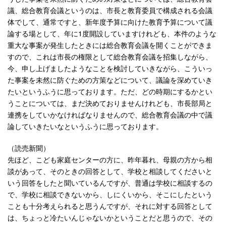
議、総合教育会議というのは、市長と教育委員で構成される会議
体でして、通常ですと、新年度予算に向けた教育予算について議
論する場として、年に1度開設していますけれども、本件のような
重大な事案が発生したときには総合教育会議を開くことができま
すので、これは市長の権限として総合教育会議を招集しながら、
今、申し上げましたようなことを検討していきながら、こういっ
た事案を未然に防ぐための方策などについて、議論を深めていき
たいというふうに思っております。ただ、どの時期にするかとい
うことについては、まだ決めておりませんけれども、市長部局と
連携をしていかなければなりませんので、総合教育会議の中で議
論していきたいなというふうに思っております。
（読売新聞）
先ほど、こども家庭センターの方に、昨年暮れ、母親の方から相
談があって、そのときの回答として、学校と相談してくださいと
いう回答をしたと聞いているんですが、普通は学校に相談するの
で、学校に相談できないから、しにくいから、そこにしたという
ことも十分考えられると思うんですが、それに対する回答として
は、ちょっと冷たいんじゃないかということだと思うので、その