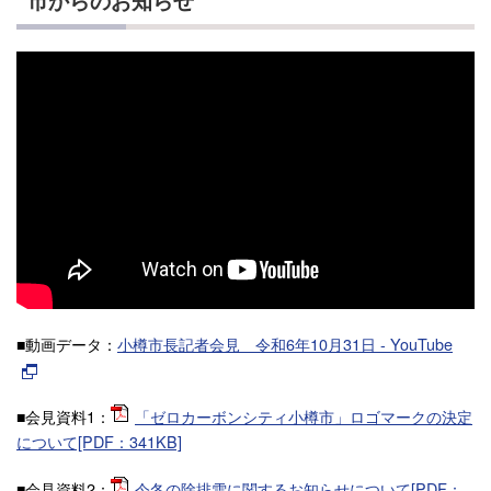
市からのお知らせ
■動画データ：
小樽市長記者会見 令和6年10月31日 - YouTube
■会見資料1：
「ゼロカーボンシティ小樽市」ロゴマークの決定
について[PDF：341KB]
■会見資料2：
今冬の除排雪に関するお知らせについて[PDF：