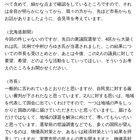
べて含めて、細かな点まで確認をしているところですので、それ
は全容が明らかになってから、我々の方から、先ほど市長からも
お話がありましたように、会見等を考えています。
（北海道新聞）
今回の件じゃないのですが、先日の衆議院選挙で、4区から大築く
れは氏、比例で中村ひろゆき氏が当選されました。この結果につ
いての市長も受けとめとか、あとは今後、この2人の議員に対して
要望、希望、どのような活動をしていってほしい、そういうお考
えのところをお聞かせください。
（市長）
一般的に言われているとおりだと思いますが、自民党に対する厳
しい審判が下されたなと思っています。2人に対する思いは、地域
を代表して国会に出ていくわけですので、一つは地域の声をしっ
かりと国政の場に届けていただきたいと思っていますし、届ける
だけではなくて、地域の課題を解決に向けて、導いてもらいたい
と思っています。選挙前の世論調査などでも、多くの国民が望ん
でいるのは、物価高対策とか、あるいは経済対策という結果を拝
見していますが、実際市民の皆さんの声を聞きますと、物価高対