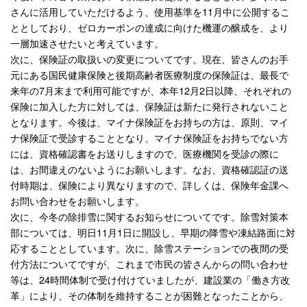
さんに活用していただけるよう、使用基準を11月中に公開するこ
ととしており、ゼロカーボンの達成に向けた機運の醸成を、より
一層加速させたいと考えています。
次に、保険証の取扱いの変更についてです。現在、皆さんのお手
元にある国民健康保険と後期高齢者医療制度の保険証は、最長で
来年の7月末まで利用可能ですが、本年12月2日以降、それぞれの
保険に加入した方に対しては、保険証は新たに発行されないこと
となります。今後は、マイナ保険証をお持ちの方は、原則、マイ
ナ保険証で受診することとなり、マイナ保険証をお持ちでない方
には、資格確認書をお送りしますので、医療機関を受診の際に
は、お間違えのないようにお願いします。なお、資格確認証の送
付時期は、保険により異なりますので、詳しくは、保険年金課へ
お問い合わせをお願いします。
次に、今冬の除排雪に関するお知らせについてです。除雪対策本
部については、明日11月1日に開設し、早期の降雪や凍結路面に対
応することとしています。次に、除雪ステーションでの夜間の受
付方法についてですが、これまで市民の皆さんからの問い合わせ
等は、24時間体制で受け付けていましたが、建設業の「働き方改
革」により、その体制を維持することが困難となったことから、