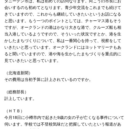
ダニーデン市は、私は初めての訪問なります。向こうの市長にお
会いするのも初めてとなります。青少年交流をこれまでも続けて
きていますので、これからも継続していきたいというお話になる
と思います。もう一つのポイントとしては、チャーマス港もそう
ですが、オークランドの港はかなり大きな港で、クルーズ船も相
当入港しているようですので、そういった状況ですとか、港を生
かしたまちづくりについて、私は一番関心を持って、視察をして
いきたいと思っています。オークランドにはヨットマリーナもあ
ると聞いていますので、港や海を生かしたまちづくりを重点的に
見ていきたいと思っています。
（北海道新聞）
その費用は当初予算に計上されているのですか。
（総務部長）
計上しています。
（ＨＴＢ）
今月18日に小樽市内で起きた9歳の女の子が亡くなる事件について
伺います。学校では不登校気味だと把握していたという報道があ