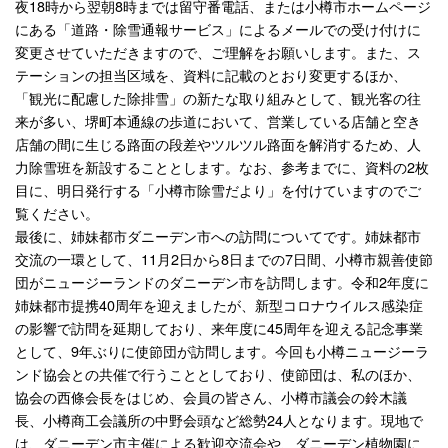
夜18時から翌朝8時までは留守番電話、または小樽市ホームページ
にある「道路・除雪通報サービス」によるメールでの受け付けに
変更させていただきますので、ご理解をお願いします。また、ス
テーションの担当区域を、資料に記載のとおり変更するほか、
「観光に配慮した除排雪」の新たな取り組みとして、観光客の往
来が多い、堺町本通線の歩道において、営業している店舗と空き
店舗の間に生じる路面の段差やツルツル路面を解消するため、人
力除雪班を新設することとします。なお、参考までに、資料の2枚
目に、明日発行する「小樽市除雪だより」を付けていますのでご
覧ください。
最後に、姉妹都市ダニーデン市への訪問についてです。姉妹都市
交流の一環として、11月2日から8日までの7日間、小樽市親善使節
団がニュージーランドのダニーデン市を訪問します。令和2年度に
姉妹都市提携40周年を迎えましたが、新型コロナウイルス感染症
の影響で訪問を延期しており、来年度に45周年を迎える記念事業
として、9年ぶりに使節団が訪問します。今回も小樽ニュージーラ
ンド協会との共催で行うこととしており、使節団は、私のほか、
協会の西條会長をはじめ、会員の皆さん、小樽市議会の鈴木議
長、小樽商工会議所の中野会頭など総勢24人となります。現地で
は、ダニーデン市主催による歓迎交流会や、ダニーデン植物園に