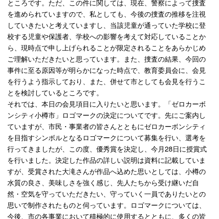
ところです。ただ、この件に関しては、現在、警察によって捜査
を進められていますので、私としても、今後の捜査の推移を注視
していきたいと考えていますし、当該児童が通っていた学校に登
校する児童や保護者、学校への影響を考えて対応していることか
ら、現時点で申し上げられることが限定されることをあらかじめ
ご理解いただきたいと思っています。また、捜査の結果、今回の
事件に至る原因等が明らかになった時点で、教育委員会に、会見
を行うよう指示しており、また、併せて市としても会見を行うこ
とを検討しているところです。
それでは、本日の会見項目に入りたいと思います。「ゼロカーボ
ンシティ小樽市」ロゴマークの決定についてです。先にご案内し
ていますが、市民・事業者の皆さんとともにゼロカーボンシティ
を目指すシンボルとなるロゴマークについて募集を行い、選考を
行ってきましたが、この度、優秀賞を決定し、今月28日に授賞式
を行いました。決定した作品の詳しい説明は資料に記載していま
すが、受賞された大滝さんが作品へ込めた思いとしては、小樽の
水質の良さ、美味しさを強く感じ、先人たちから受け継いだ自
然・空気を守っていただきたい、守っていく一員でありたいとの
思いで制作されたものと伺っています。ロゴマークについては、
今後、市の各事業において積極的に使用するとともに、多くの皆