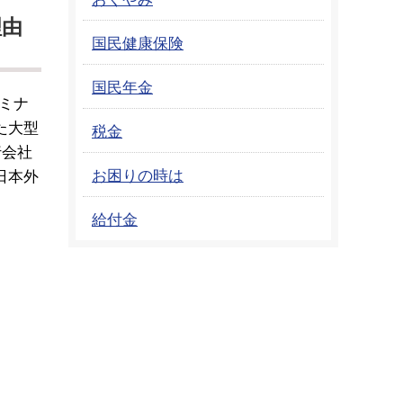
理由
国民健康保険
国民年金
ミナ
た大型
税金
行会社
お困りの時は
日本外
給付金