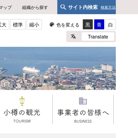
サイト内検索
マップ
組織から探す
検索方法
拡大
標準
縮小
黒
青
白
色を変える
Translate