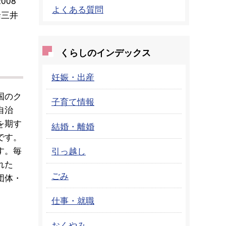
008
よくある質問
船三井
くらしのインデックス
妊娠・出産
国のク
子育て情報
自治
を期す
結婚・離婚
です。
す。毎
引っ越し
れた
ごみ
団体・
仕事・就職
おくやみ