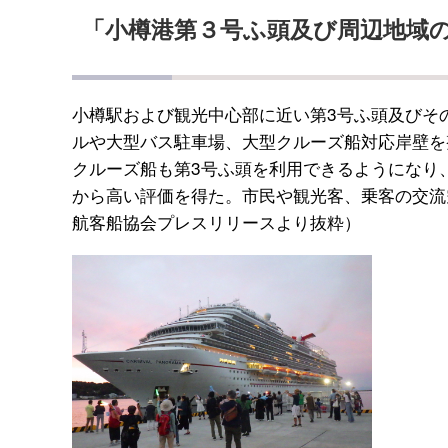
「小樽港第３号ふ頭及び周辺地域
小樽駅および観光中心部に近い第3号ふ頭及びそ
ルや大型バス駐車場、大型クルーズ船対応岸壁を
クルーズ船も第3号ふ頭を利用できるようになり
から高い評価を得た。市民や観光客、乗客の交流
航客船協会プレスリリースより抜粋）