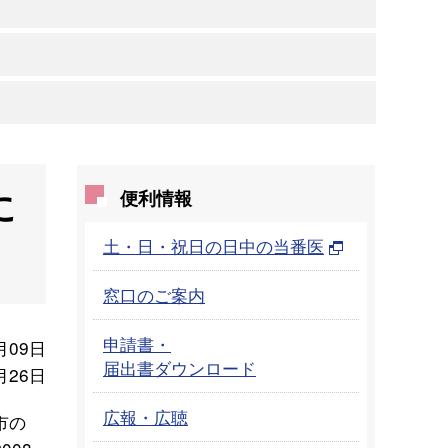
に
便利情報
土・日・祝日の日中の当番医
窓口のご案内
申請書・
月09日
届出書ダウンロード
月26日
広報・広聴
市の