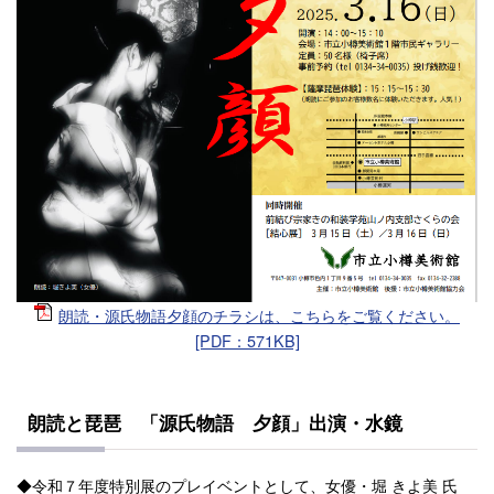
朗読・源氏物語夕顔のチラシは、こちらをご覧ください。
[PDF：571KB]
朗読と琵琶 「源氏物語 夕顔」出演・水鏡
◆令和７年度特別展のプレイベントとして、女優・堀 きよ美 氏