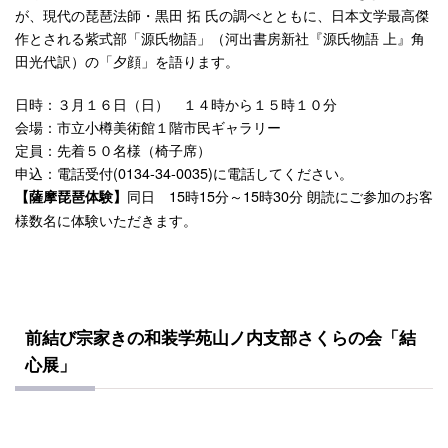
が、現代の琵琶法師・黒田 拓 氏の調べとともに、日本文学最高傑
作とされる紫式部「源氏物語」（河出書房新社『源氏物語 上』角
田光代訳）の「夕顔」を語ります。
日時：３月１６日（日） １４時から１５時１０分
会場：市立小樽美術館１階市民ギャラリー
定員：先着５０名様（椅子席）
申込：電話受付(0134-34-0035)に電話してください。
同日 15時15分～15時30分 朗読にご参加のお客
【薩摩琵琶体験】
様数名に体験いただきます。
前結び宗家きの和装学苑山ノ内支部さくらの会「結
心展」