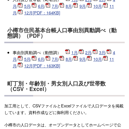
月
/
5月
/
6月
/
7月
/
8月
/
9月
/
10月
/
11
月
/
12月[PDF：164KB]
小樽市住民基本台帳人口事由別異動調べ（動
態調）（PDF）
事由別異動調べ（動態調）
1月
/
2月
/
3月
/
4
月
/
5月
/
6月
/
7月
/
8月
/
9月
/
10月
/
11
月
/
12月[PDF：163KB]
町丁別・年齢別・男女別人口及び世帯数
（CSV・Excel）
加工用として、CSVファイルとExcelファイルで人口データを掲載
しています。資料作成などに御利用ください。
小樽市の人口データは、オープンデータとしてホームページで公