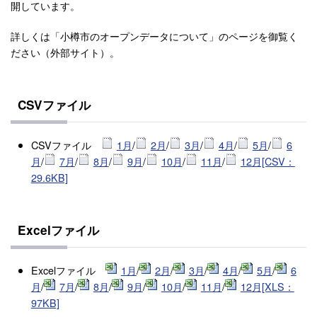
開しています。
詳しくは「小樽市のオープンデータについて」のページを御覧く
ださい（外部サイト）。
CSVファイル
CSVファイル
1月
/
2月
/
3月
/
4月
/
5月
/
6
月
/
7月
/
8月
/
9月
/
10月
/
11月
/
12月[CSV：
29.6KB]
Excelファイル
Excelファイル
1月
/
2月
/
3月
/
4月
/
5月
/
6
月
/
7月
/
8月
/
9月
/
10月
/
11月
/
12月[XLS：
97KB]