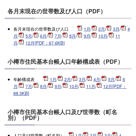
各月末現在の世帯数及び人口（PDF）
各月末現在の世帯数及び人口
1月
/
2月
/
3月
/
4
月
/
5月
/
6月
/
7月
/
8月
/
9月
/
10月
/
11
月
/
12月[PDF：67.6KB]
小樽市住民基本台帳人口年齢構成表（PDF）
年齢構成表
1月
/
2月
/
3月
/
4月
/
5月
/
6
月
/
7月
/
8月
/
9月
/
10月
/
11月
/
12月[PDF：
88.3KB]
小樽市住民基本台帳人口及び世帯数（町名
別）（PDF）
人口及び世帯数（町名別）
1月
/
2月
/
3月
/
4