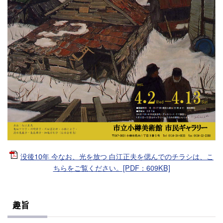
没後10年 今なお、光を放つ 白江正夫を偲んでのチラシは、こ
ちらをご覧ください。[PDF：609KB]
趣旨