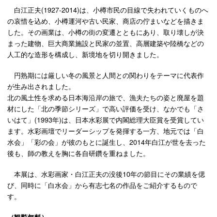
白江正夫(1927-2014)は、小樽市民の目線で失われていくものへ
の哀惜を込め、小樽運河や古い民家、商店の佇まいなどを描きま
した。その画業は、小樽の街の変遷とともにあり、取り壊しが決
まった建物、巨大商業施設と民家の並置、高層建築や陸橋などの
人工的な造形を構成し、新境地を切り開きました。
円熟期には厳しい冬の風景と人間との関わりをテーマに代表作
が生み出されました。
北の風土性を求める日本海沿岸の旅で、漁夫たちの姿と廃屋を題
材にした「北の季節シリーズ」で高い評価を受け、なかでも「さ
いはて」(1993年)は、日本水彩展で内閣総理大臣賞を受賞してい
ます。水彩画壇でリーダーシップを発揮する一方、地元では「白
水会」「彩の会」が彼のもとに誕生し、2014年白江が世を去った
後も、師の教えを胸に各自研鑽を重ねました。
本展は、水彩画家・白江正夫の没後10年の節目にその業績を偲
び、同時に「白水会」から有志七名の作品をご紹介するもので
す。
（観覧無料）