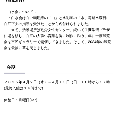
～白水会について～
・白水会は白い画用紙の「白」と水彩画の「水」毎週水曜日に
白江正夫の指導を受けたことから名付けられました。
当初、活動場所は勤労女性センター、続いて生涯学習プラザ
に場を移し、白江の力強い言葉を胸に制作に励み、年に一度展覧
会を市民ギャラリーで開催してきました。そして、2024年の展覧
会を最後に幕を閉じました。
会期
２０２５年４月２日（水）～４月１３日（日）１０時から１７時
(最終入館は１６時まで)
休館日：月曜日(4/7)