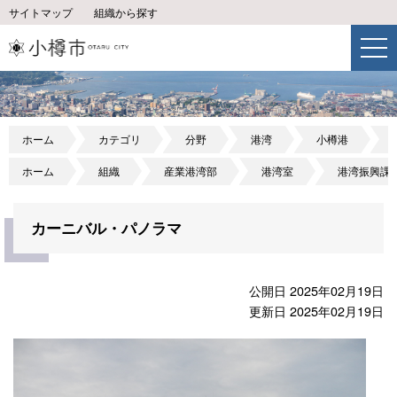
サイトマップ
組織から探す
ホーム
カテゴリ
分野
港湾
小樽港
ホーム
組織
産業港湾部
港湾室
港湾振興課
カーニバル・パノラマ
公開日 2025年02月19日
更新日 2025年02月19日