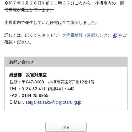
令和７年３月２６日午前１１時３３分ごろから、小樽市内の一部
で停電が発生しています。
小樽市内で発生していた停電は全て復旧しました。
詳しくは、
ほくでんネットワーク停電情報（外部リンク）
をご
確認ください。
お問い合わせ
総務部 災害対策室
住所
：〒047-8660 小樽市花園2丁目12番1号
TEL
：0134-32-4111内線441・442
FAX
：0134-25-9955
E-Mail
：
saigai-taisaku@city.otaru.lg.jp
戻る