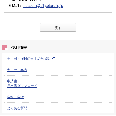
E-Mail
：
museum@city.otaru.lg.jp
戻る
便利情報
土・日・祝日の日中の当番医
窓口のご案内
申請書・
届出書ダウンロード
広報・広聴
よくある質問